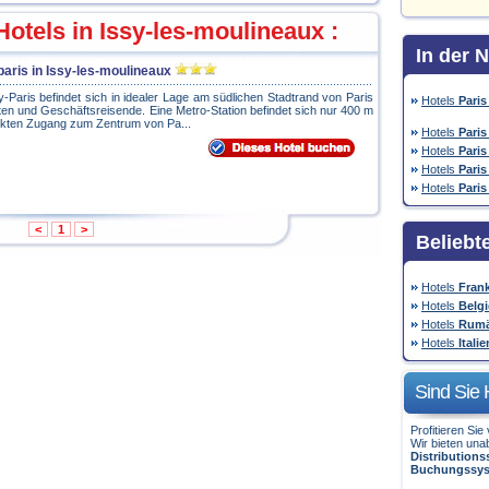
otels in Issy-les-moulineaux :
In der 
paris in Issy-les-moulineaux
y-Paris befindet sich in idealer Lage am südlichen Stadtrand von Paris
Hotels
Paris
isten und Geschäftsreisende. Eine Metro-Station befindet sich nur 400 m
irekten Zugang zum Zentrum von Pa...
Hotels
Paris
Hotels
Paris
Hotels
Paris
Hotels
Paris
<
1
>
Beliebt
Hotels
Frank
Hotels
Belg
Hotels
Rumä
Hotels
Italie
Sind Sie 
Profitieren Si
Wir bieten una
Distribution
Buchungssy