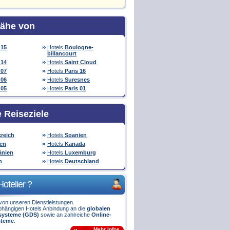
Nähe von
 15
Hotels
Boulogne-
billancourt
 14
Hotels
Saint Cloud
 07
Hotels
Paris 16
 06
Hotels
Suresnes
 05
Hotels
Paris 01
e Reiseziele
reich
Hotels
Spanien
ien
Hotels
Kanada
nien
Hotels
Luxemburg
n
Hotels
Deutschland
Hotelier ?
e von unseren Dienstleistungen.
bhängigen Hotels Anbindung an die
globalen
ssysteme (GDS)
sowie an zahlreiche
Online-
steme
.
Mehr Infos