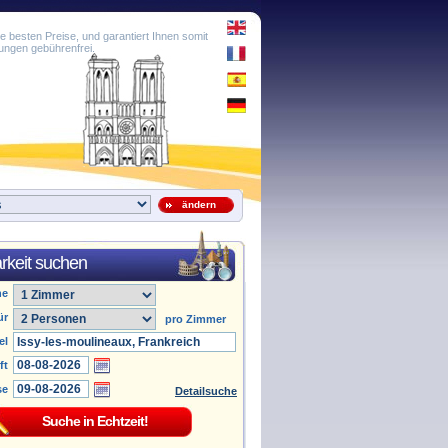
e besten Preise, und garantiert Ihnen somit
ungen gebührenfrei.
ändern
rkeit suchen
he
ür
pro Zimmer
el
ft
se
Detailsuche