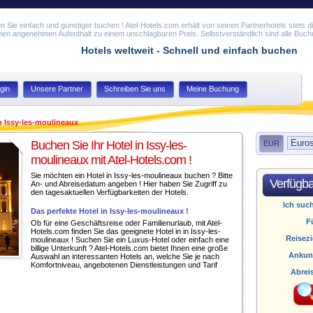
n Sie einfach und günstiger buchen ! Atel-Hotels.com erhält von seinen Partnerhotels stets di
nen angenehmen Aufenthalt zu einem unschlagbaren Preis. Selbstverständlich sind alle Buch
Hotels weltweit - Schnell und einfach buchen
gin
Unsere Partner
Schreiben Sie uns
Meine Buchung
n Issy-les-moulineaux
Buchen Sie Ihr Hotel in Issy-les-
EUR
moulineaux mit Atel-Hotels.com !
Sie möchten ein Hotel in Issy-les-moulineaux buchen ? Bitte
Verfügba
An- und Abreisedatum angeben ! Hier haben Sie Zugriff zu
den tagesaktuellen Verfügbarkeiten der Hotels.
Ich suc
Das perfekte Hotel in Issy-les-moulineaux !
F
Ob für eine Geschäftsreise oder Familienurlaub, mit Atel-
Hotels.com finden Sie das geeignete Hotel in in Issy-les-
Reisezi
moulineaux ! Suchen Sie ein Luxus-Hotel oder einfach eine
billige Unterkunft ? Atel-Hotels.com bietet Ihnen eine große
Ankun
Auswahl an interessanten Hotels an, welche Sie je nach
Komfortniveau, angebotenen Dienstleistungen und Tarif
Abrei