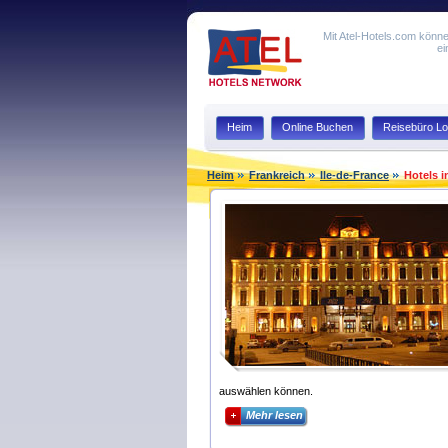
Mit Atel-Hotels.com könne
ei
Heim
Online Buchen
Reisebüro Lo
Heim
Frankreich
Ile-de-France
Hotels i
auswählen können.
Mehr lesen