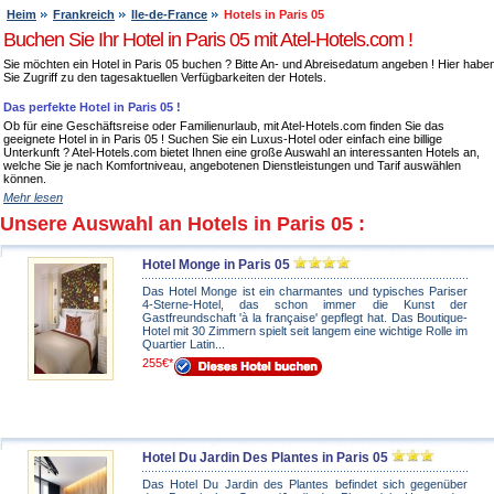
Heim
Frankreich
Ile-de-France
Hotels in Paris 05
Buchen Sie Ihr Hotel in Paris 05 mit Atel-Hotels.com !
Sie möchten ein Hotel in Paris 05 buchen ? Bitte An- und Abreisedatum angeben ! Hier habe
Sie Zugriff zu den tagesaktuellen Verfügbarkeiten der Hotels.
Das perfekte Hotel in Paris 05 !
Ob für eine Geschäftsreise oder Familienurlaub, mit Atel-Hotels.com finden Sie das
geeignete Hotel in in Paris 05 ! Suchen Sie ein Luxus-Hotel oder einfach eine billige
Unterkunft ? Atel-Hotels.com bietet Ihnen eine große Auswahl an interessanten Hotels an,
welche Sie je nach Komfortniveau, angebotenen Dienstleistungen und Tarif auswählen
können.
Mehr lesen
Unsere Auswahl an Hotels in Paris 05 :
Hotel Monge in Paris 05
Das Hotel Monge ist ein charmantes und typisches Pariser
4-Sterne-Hotel, das schon immer die Kunst der
Gastfreundschaft 'à la française' gepflegt hat. Das Boutique-
Hotel mit 30 Zimmern spielt seit langem eine wichtige Rolle im
Quartier Latin...
255€*
Hotel Du Jardin Des Plantes in Paris 05
Das Hotel Du Jardin des Plantes befindet sich gegenüber