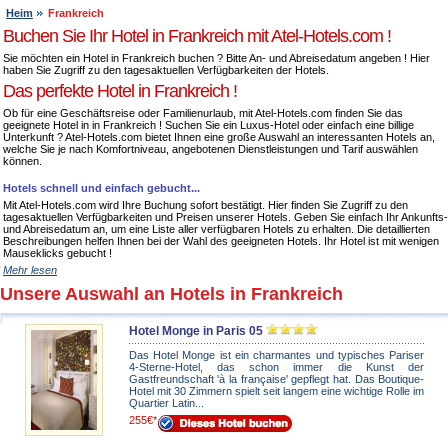
Heim
Frankreich
Buchen Sie Ihr Hotel in Frankreich mit Atel-Hotels.com !
Sie möchten ein Hotel in Frankreich buchen ? Bitte An- und Abreisedatum angeben ! Hier
haben Sie Zugriff zu den tagesaktuellen Verfügbarkeiten der Hotels.
Das perfekte Hotel in Frankreich !
Ob für eine Geschäftsreise oder Familienurlaub, mit Atel-Hotels.com finden Sie das
geeignete Hotel in in Frankreich ! Suchen Sie ein Luxus-Hotel oder einfach eine billige
Unterkunft ? Atel-Hotels.com bietet Ihnen eine große Auswahl an interessanten Hotels an,
welche Sie je nach Komfortniveau, angebotenen Dienstleistungen und Tarif auswählen
können.
Hotels schnell und einfach gebucht...
Mit Atel-Hotels.com wird Ihre Buchung sofort bestätigt. Hier finden Sie Zugriff zu den
tagesaktuellen Verfügbarkeiten und Preisen unserer Hotels. Geben Sie einfach Ihr Ankunfts-
und Abreisedatum an, um eine Liste aller verfügbaren Hotels zu erhalten. Die detaillierten
Beschreibungen helfen Ihnen bei der Wahl des geeigneten Hotels. Ihr Hotel ist mit wenigen
Mauseklicks gebucht !
Mehr lesen
Unsere Auswahl an Hotels in Frankreich
Hotel Monge in Paris 05
Das Hotel Monge ist ein charmantes und typisches Pariser
4-Sterne-Hotel, das schon immer die Kunst der
Gastfreundschaft 'à la française' gepflegt hat. Das Boutique-
Hotel mit 30 Zimmern spielt seit langem eine wichtige Rolle im
Quartier Latin...
255€*