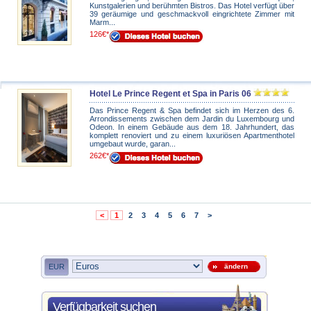
Kunstgalerien und berühmten Bistros. Das Hotel verfügt über
39 geräumige und geschmackvoll eingrichtete Zimmer mit
Marm...
126€*
Hotel Le Prince Regent et Spa in Paris 06
Das Prince Regent & Spa befindet sich im Herzen des 6.
Arrondissements zwischen dem Jardin du Luxembourg und
Odeon. In einem Gebäude aus dem 18. Jahrhundert, das
komplett renoviert und zu einem luxuriösen Apartmenthotel
umgebaut wurde, garan...
262€*
<
1
2
3
4
5
6
7
>
EUR
ändern
Verfügbarkeit suchen