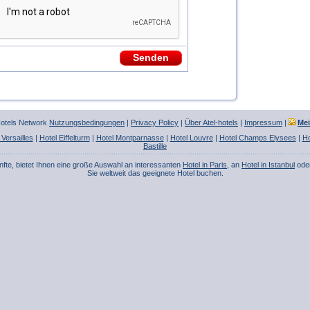
Hotels Network
Nutzungsbedingungen
|
Privacy Policy
|
Über Atel-hotels
|
Impressum
|
Me
 Versailles
|
Hotel Eiffelturm
|
Hotel Montparnasse
|
Hotel Louvre
|
Hotel Champs Elysees
|
Ho
Bastille
nfte, bietet Ihnen eine große Auswahl an interessanten
Hotel in Paris
, an
Hotel in Istanbul
ode
Sie weltweit das geeignete Hotel buchen.