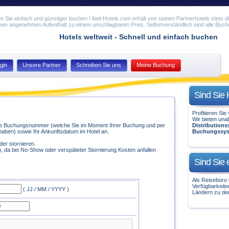
n Sie einfach und günstiger buchen ! Atel-Hotels.com erhält von seinen Partnerhotels stets di
nen angenehmen Aufenthalt zu einem unschlagbaren Preis. Selbstverständlich sind alle Buch
Hotels weltweit - Schnell und einfach buchen
gin
Unsere Partner
Schreiben Sie uns
Meine Buchung
Sind Sie 
Profitieren Si
Wir bieten una
Ihre Buchungsnummer (welche Sie im Moment Ihrer Buchung und per
Distribution
haben) sowie Ihr Ankunftsdatum im Hotel an.
Buchungssy
der stornieren.
n, da bei No-Show oder verspäteter Stornierung Kosten anfallen
Sind Sie 
Als Reisebüro h
Verfügbarkeite
( JJ / MM / YYYY )
Ländern zu de