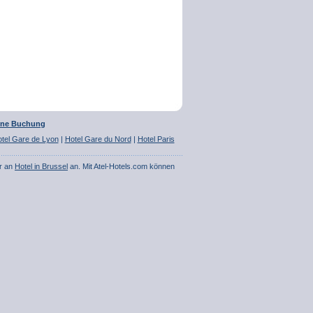
ine Buchung
tel Gare de Lyon
|
Hotel Gare du Nord
|
Hotel Paris
r an
Hotel in Brussel
an. Mit Atel-Hotels.com können