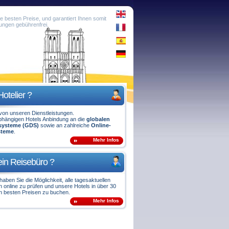
e besten Preise, und garantiert Ihnen somit
ungen gebührenfrei.
Hotelier ?
e von unseren Dienstleistungen.
bhängigen Hotels Anbindung an die
globalen
ssysteme (GDS)
sowie an zahlreiche
Online-
steme
.
Mehr Infos
ein Reisebüro ?
aben Sie die Möglichkeit, alle tagesaktuellen
n online zu prüfen und unsere Hotels in über 30
n besten Preisen zu buchen.
Mehr Infos