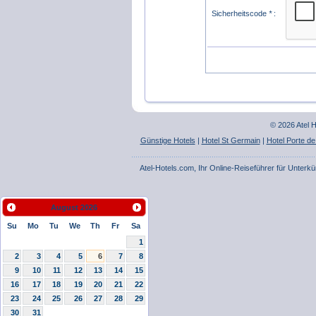
Sicherheitscode
*
:
© 2026 Atel 
Günstige Hotels
|
Hotel St Germain
|
Hotel Porte de
Atel-Hotels.com, Ihr Online-Reiseführer für Unterkü
spambox@atel-hotels.com
August
2026
Su
Mo
Tu
We
Th
Fr
Sa
1
2
3
4
5
6
7
8
9
10
11
12
13
14
15
16
17
18
19
20
21
22
23
24
25
26
27
28
29
30
31