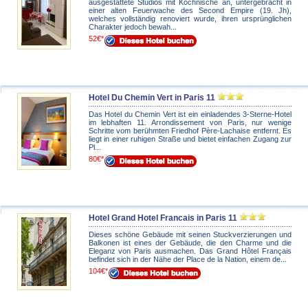
ausgestattete Studios mit Kochnische an, untergebracht in
einer alten Feuerwache des Second Empire (19. Jh),
welches vollständig renoviert wurde, ihren ursprünglichen
Charakter jedoch bewah...
52€*
Hotel Du Chemin Vert in Paris 11
Das Hotel du Chemin Vert ist ein einladendes 3-Sterne-Hotel
im lebhaften 11. Arrondissement von Paris, nur wenige
Schritte vom berühmten Friedhof Père-Lachaise entfernt. Es
liegt in einer ruhigen Straße und bietet einfachen Zugang zur
Pl...
80€*
Hotel Grand Hotel Francais in Paris 11
Dieses schöne Gebäude mit seinen Stuckverzierungen und
Balkonen ist eines der Gebäude, die den Charme und die
Eleganz von Paris ausmachen. Das Grand Hôtel Français
befindet sich in der Nähe der Place de la Nation, einem de...
104€*