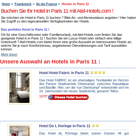
Heim
Frankreich
Ile-de-France
Hotels in Paris 11
Buchen Sie Ihr Hotel in Paris 11 mit Atel-Hotels.com !
Sie möchten ein Hotel in Paris 11 buchen ? Bitte An- und Abreisedatum angeben ! Hier habe
Sie Zugriff zu den tagesaktuellen Verfügbarkeiten der Hotels.
Das perfekte Hotel in Paris 11 !
Ob für eine Geschäftsreise oder Familienurlaub, mit Atel-Hotels.com finden Sie das
geeignete Hotel in in Paris 11 ! Suchen Sie ein Luxus-Hotel oder einfach eine billige
Unterkunft ? Atel-Hotels.com bietet Ihnen eine große Auswahl an interessanten Hotels an,
welche Sie je nach Komfortniveau, angebotenen Dienstleistungen und Tarif auswählen
können.
Mehr lesen
Unsere Auswahl an Hotels in Paris 11 :
Hotel Hotel Fabric in Paris 11
Das Hotel FABRIC ist ein ehemaliges Textilatelier im Herzen
des Pariser Stadtviertels Oberkampf, zwischen Republique
und Bastille. Hier, um die 'rue Oberkampf' entwickelte sich im
19. Jahrhundert ein neues Stadtviertel, genannt "Méni...
187€*
Hotel De L Horloge in Paris 11
Das Hotel de l'Horloge bietet seinen Gästen 46 gut