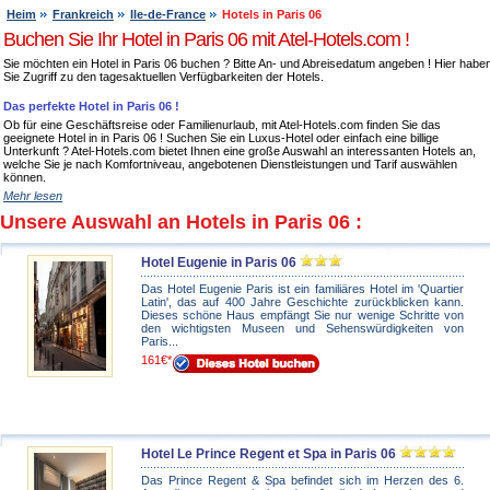
Heim
Frankreich
Ile-de-France
Hotels in Paris 06
Buchen Sie Ihr Hotel in Paris 06 mit Atel-Hotels.com !
Sie möchten ein Hotel in Paris 06 buchen ? Bitte An- und Abreisedatum angeben ! Hier habe
Sie Zugriff zu den tagesaktuellen Verfügbarkeiten der Hotels.
Das perfekte Hotel in Paris 06 !
Ob für eine Geschäftsreise oder Familienurlaub, mit Atel-Hotels.com finden Sie das
geeignete Hotel in in Paris 06 ! Suchen Sie ein Luxus-Hotel oder einfach eine billige
Unterkunft ? Atel-Hotels.com bietet Ihnen eine große Auswahl an interessanten Hotels an,
welche Sie je nach Komfortniveau, angebotenen Dienstleistungen und Tarif auswählen
können.
Mehr lesen
Unsere Auswahl an Hotels in Paris 06 :
Hotel Eugenie in Paris 06
Das Hotel Eugenie Paris ist ein familiäres Hotel im 'Quartier
Latin', das auf 400 Jahre Geschichte zurückblicken kann.
Dieses schöne Haus empfängt Sie nur wenige Schritte von
den wichtigsten Museen und Sehenswürdigkeiten von
Paris...
161€*
Hotel Le Prince Regent et Spa in Paris 06
Das Prince Regent & Spa befindet sich im Herzen des 6.