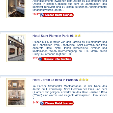
Arrondissements zwischen dem Jardin du Luxembourg und
Odeon. In einem Gebäude aus dem 18. Jahrhundert, das
komplett renoviert und zu einem luxuriösen Apartmenthotel
umgebaut wurde, garan...
262€*
Hotel Saint Pierre in Paris 06
Dieses nur 500 Meter von den Jardins du Luxembourg und
10 Gehminuten vom Stadtviertel Saint-Germain-des-Prés
entfernte Hotel bietet Ihnen klimatisierte Zimmer und
kostenlosen WLAN-Internetzugang an. Die Metro-Station
Cluny-la Sorbonne liegt nur 150...
97€*
Hotel Jardin Le Brea in Paris 06
Im Pariser Stadtviertel Montparnasse, in der Nähe des
Jardin du Luxembourg, Saint-Germain-des-Prés und dem
Quartier Latin gelegen, erwartet Sie das Hotel Jardin Le Brea
(***sup) eine warme und elegante Atmosphäre. Dank seiner
v...
144€*