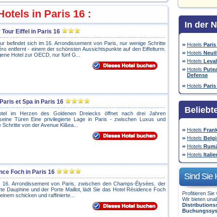
tels in Paris 16 :
In der 
Tour Eiffel in Paris 16
ur befindet sich im 16. Arrondissement von Paris, nur wenige Schritte
Hotels
Paris
o entfernt - einem der schönsten Aussichtspunkte auf den Eiffelturm.
Hotels
Neuil
gene Hotel zur OECD, nur fünf G...
Hotels
Leval
Hotels
Putea
Defense
Hotels
Paris
Paris et Spa in Paris 16
Beliebt
otel im Herzen des Goldenen Dreiecks öffnet nach drei Jahren
eine Türen Eine privilegierte Lage in Paris - zwischen Luxus und
 Schritte von der Avenue Kl&ea...
Hotels
Frank
Hotels
Belg
Hotels
Rumä
Hotels
Italie
nce Foch in Paris 16
Sind Sie 
m 16. Arrondissement von Paris, zwischen den Champs‑Élysées, der
e Dauphine und der Porte Maillot, lädt Sie das Hotel Résidence Foch
Profitieren Si
einem schicken und raffinierte...
Wir bieten una
Distribution
Buchungssy