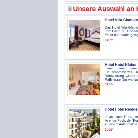
Unsere Auswahl an Ho
Hotel Villa Glamour 
Das Hotel Villa Glamo
vom Place du Trocadér
Es ist das nächstgele
149€*
Hotel Hotel Kleber 
Ein renommiertes H
Renovierung wieder s
Raffinesse Nur wenige
234€*
Hotel Hotel Reside
In absoluter Ruhe, i
Avenue Foch, der Port
zu einem Aufenthalt in 
183€*