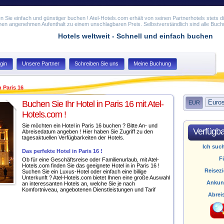
n Sie einfach und günstiger buchen ! Atel-Hotels.com erhält von seinen Partnerhotels stets di
nen angenehmen Aufenthalt zu einem unschlagbaren Preis. Selbstverständlich sind alle Buch
Hotels weltweit - Schnell und einfach buchen
gin
Unsere Partner
Schreiben Sie uns
Meine Buchung
n Paris 16
Buchen Sie Ihr Hotel in Paris 16 mit Atel-
EUR
Hotels.com !
Sie möchten ein Hotel in Paris 16 buchen ? Bitte An- und
Verfügba
Abreisedatum angeben ! Hier haben Sie Zugriff zu den
tagesaktuellen Verfügbarkeiten der Hotels.
Ich suc
Das perfekte Hotel in Paris 16 !
F
Ob für eine Geschäftsreise oder Familienurlaub, mit Atel-
Hotels.com finden Sie das geeignete Hotel in in Paris 16 !
Reisezi
Suchen Sie ein Luxus-Hotel oder einfach eine billige
Unterkunft ? Atel-Hotels.com bietet Ihnen eine große Auswahl
Ankun
an interessanten Hotels an, welche Sie je nach
Komfortniveau, angebotenen Dienstleistungen und Tarif
Abrei