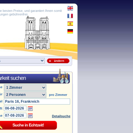
e besten Preise, und garantiert Ihnen somit
ungen gebührenfrei.
ändern
rkeit suchen
he
ür
pro Zimmer
el
ft
se
Detailsuche