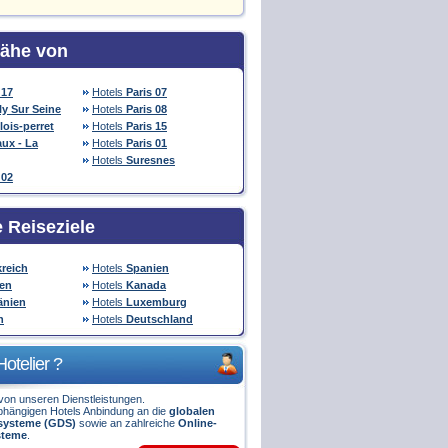
Nähe von
 17
Hotels
Paris 07
ly Sur Seine
Hotels
Paris 08
lois-perret
Hotels
Paris 15
ux - La
Hotels
Paris 01
Hotels
Suresnes
 02
e Reiseziele
reich
Hotels
Spanien
ien
Hotels
Kanada
nien
Hotels
Luxemburg
n
Hotels
Deutschland
Hotelier ?
e von unseren Dienstleistungen.
bhängigen Hotels Anbindung an die
globalen
ssysteme (GDS)
sowie an zahlreiche
Online-
steme
.