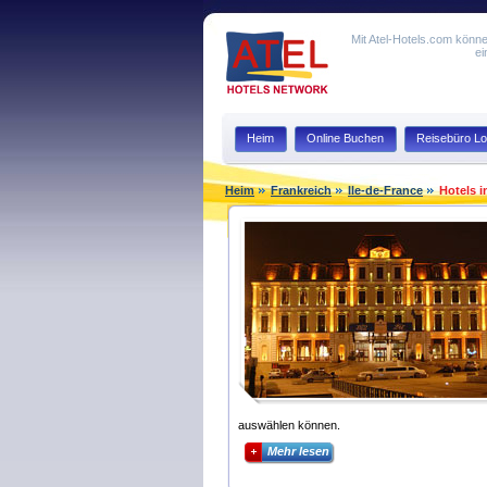
Mit Atel-Hotels.com könne
ei
Heim
Online Buchen
Reisebüro Lo
Heim
Frankreich
Ile-de-France
Hotels i
auswählen können.
Mehr lesen