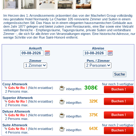
Im Herzen des 1. Arrondissements präsentiert das von der Machefert Group vollständig
neu gestaltete Hotel Normandy Le Chantier 105 renovierte Zimmer und Suiten in einem
zeitgenössischen Stil. Das Haus ist in einem eleganten haussmannischen Gebäude aus
dem Jahr 1877 gelegen und bietet zudem zwei Restaurants, eine Bar sowie eine Vielzahl
vielseitiger Bereiche - Empfangsräume, Tagungsräume, private Suiten und verbindbare
Zimmer -, die sich für alle Arten von Veranstaltungen eignen. Eine historische Adresse, nur
wenige Schritte von der Rue Saint-Honoré entfernt.
Ankunft
Abreise
Zimmer
Pers. / Zimmer
Cosy Afterwork
Nur noch 3 verfügbar
308€
Gds Nr Ro !
(Nicht erstattbar)
inbegriffen
2 Persons max.
Superior Afterwork
329€
Gds Nr Ro !
(Nicht erstattbar)
inbegriffen
2 Persons max.
Deluxe Afterwork
375€
Gds Nr Ro !
(Nicht erstattbar)
inbegriffen
2 Persons max.
Suite Afterwork
Nur noch 2 verfügbar
643€
Gds Nr Ro !
(Nicht erstattbar)
inbegriffen
4 Persons max.