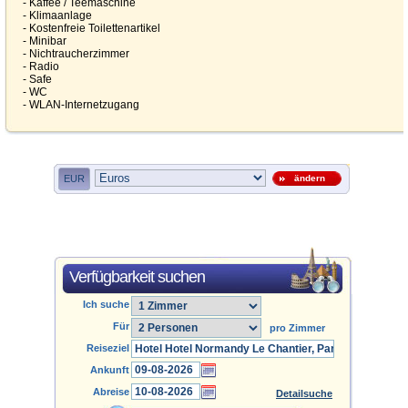
- Kaffee / Teemaschine
- Klimaanlage
- Kostenfreie Toilettenartikel
- Minibar
- Nichtraucherzimmer
- Radio
- Safe
- WC
- WLAN-Internetzugang
EUR
ändern
Verfügbarkeit suchen
Ich suche
Für
pro Zimmer
Reiseziel
Ankunft
Abreise
Detailsuche