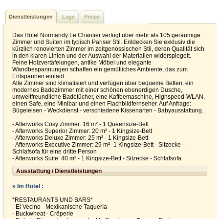
Dienstleistungen
Lage
Preise
Das Hotel Normandy Le Chantier verfügt über mehr als 105 geräumige
Zimmer und Suiten im typisch Pariser Stil. Entdecken Sie exklusiv die
kürzlich renovierten Zimmer im zeitgenössischen Stil, deren Qualität sich
in den klaren Linien und der Auswahl der Materialien widerspiegelt.
Feine Holzvertäfelungen, antike Möbel und elegante
Wandbespannungen schaffen ein gemütliches Ambiente, das zum
Entspannen einlädt.
Alle Zimmer sind klimatisiert und verfügen über bequeme Betten, ein
modernes Badezimmer mit einer schönen ebenerdigen Dusche,
umweltfreundliche Badetücher, eine Kaffeemaschine, Highspeed-WLAN,
einen Safe, eine Minibar und einen Flachbildfernseher. Auf Anfrage:
Bügeleisen - Weckdienst - verschiedene Kissenarten - Babyausstattung.
- Afterworks Cosy Zimmer: 16 m² - 1 Queensize-Bett
- Afterworks Superior Zimmer: 20 m² - 1 Kingsize-Bett
- Afterworks Deluxe Zimmer: 25 m² - 1 Kingsize-Bett
- Afterworks Executive Zimmer: 29 m² -1 Kingsize-Bett - Sitzecke -
Schlafsofa für eine dritte Person
- Afterworks Suite: 40 m² - 1 Kingsize-Bett - Sitzecke - Schlafsofa
Ausstattung / Dienstleistungen
» Im Hotel :
*RESTAURANTS UND BARS*
- El Vecino - Mexikanische Taquería
- Buckwheat - Crêperie