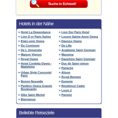
Hotels in der Nähe
Hotel La Dependance
Lion Dor Paris Hotel
Lion D or Paris Suites
Louvre Sainte Anne Opera
Etats-unis Opera
Daunou Opera
Du Continent
De Lille
De L Universite
Academie Saint Germain
Maison Vignon
Massena
Royal Opera
Dauphine Saint Germain
Hotel Cordelia Opera -
Duc de Saint-simon
Madeleine
Panache
Urban Style Concortel
Alison
Paris
Royal Bergere
Bonne Nouvelle
Eugenie
Pavillon Opera Grands
Residence Cadet
Boulevards
Louis 2
Albe Saint Michel
Parister
Bienvenue
Beliebte Reiseziele