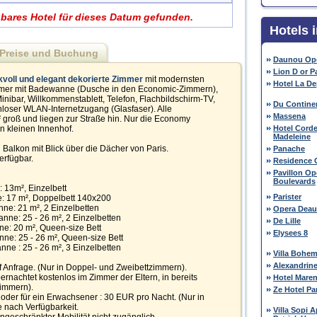
gbares Hotel für dieses Datum gefunden.
Hotels 
Preise und Buchung
Daunou Op
Lion D or P
oll und elegant dekorierte Zimmer
mit modernsten
Hotel La D
mmer mit Badewanne (Dusche in den Economic-Zimmern),
nibar, Willkommenstablett, Telefon, Flachbildschirm-TV,
Du Contine
loser WLAN-Internetzugang (Glasfaser). Alle
Massena
groß und liegen zur Straße hin. Nur die Economy
n kleinen Innenhof.
Hotel Corde
Madeleine
Balkon mit Blick über die Dächer von Paris.
Panache
erfügbar.
Residence 
Pavillon O
Boulevards
 13m², Einzelbett
Parister
: 17 m², Doppelbett 140x200
ne: 21 m², 2 Einzelbetten
Opera Deauv
nne: 25 - 26 m², 2 Einzelbetten
De Lille
e: 20 m², Queen-size Bett
Elysees 8
ne: 25 - 26 m², Queen-size Bett
ne : 25 - 26 m², 3 Einzelbetten
Villa Bohe
Alexandrin
uf Anfrage. (Nur in Doppel- und Zweibettzimmern).
bernachtet kostenlos im Zimmer der Eltern, in bereits
Hotel Mare
Zimmern).
Ze Hotel Pa
n oder für ein Erwachsener : 30 EUR pro Nacht. (Nur in
e nach Verfügbarkeit.
Villa Sopi 