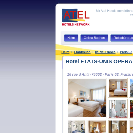
Mit Atel-Hotels.com könne
ei
Heim
Online Buchen
Reisebüro Lo
Heim
Frankreich
Ile-de-France
Paris 02
Hotel ETATS-UNIS OPERA i
16 rue d Antin 75002 - Paris 02, Frankr