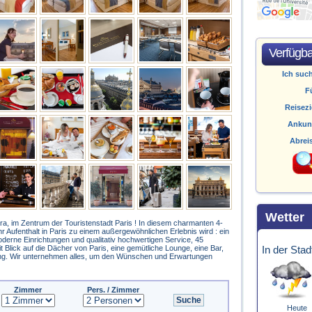
Verfügba
Ich suc
F
Reisezi
Ankun
Abrei
Wetter
ra, im Zentrum der Touristenstadt Paris ! In diesem charmanten 4-
Ihr Aufenthalt in Paris zu einem außergewöhnlichen Erlebnis wird : ein
derne Einrichtungen und qualitativ hochwertigen Service, 45
 Blick auf die Dächer von Paris, eine gemütliche Lounge, eine Bar,
In der Stad
ng. Wir unternehmen alles, um den Wünschen und Erwartungen
Zimmer
Pers. / Zimmer
Heute