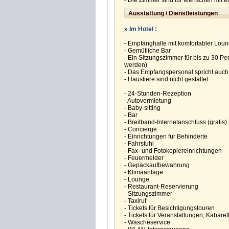
- Die Zimmer sind für Menschen mit ei
Ausstattung / Dienstleistungen
» Im Hotel :
- Empfanghalle mit komfortabler Lo
- Gemütliche Bar
- Ein Sitzungszimmer für bis zu 30 Pe
werden)
- Das Empfangspersonal spricht auch 
- Haustiere sind nicht gestattet
- 24-Stunden-Rezeption
- Autovermietung
- Baby-sitting
- Bar
- Breitband-Internetanschluss (gratis)
- Concierge
- Einrichtungen für Behinderte
- Fahrstuhl
- Fax- und Fotokopiereinrichtungen
- Feuermelder
- Gepäckaufbewahrung
- Klimaanlage
- Lounge
- Restaurant-Reservierung
- Sitzungszimmer
- Taxiruf
- Tickets für Besichtigungstouren
- Tickets für Veranstaltungen, Kabaret
- Wäscheservice