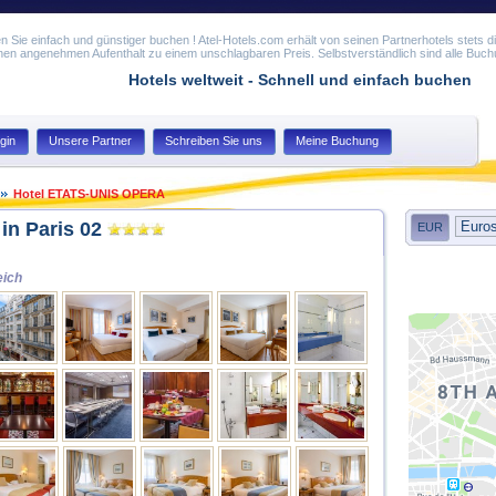
n Sie einfach und günstiger buchen ! Atel-Hotels.com erhält von seinen Partnerhotels stets di
nen angenehmen Aufenthalt zu einem unschlagbaren Preis. Selbstverständlich sind alle Buch
Hotels weltweit - Schnell und einfach buchen
gin
Unsere Partner
Schreiben Sie uns
Meine Buchung
Hotel ETATS-UNIS OPERA
n Paris 02
EUR
eich