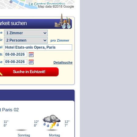
rkeit suchen
he
ür
pro Zimmer
el
ft
se
Detailsuche
t Paris 02
11°
12°
12°
8°
8°
7°
Sonntag
Montag