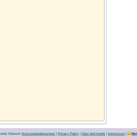
Hotels Network
Nutzungsbedingungen
|
Privacy Policy
|
Über Atel-hotels
|
Impressum
|
Me