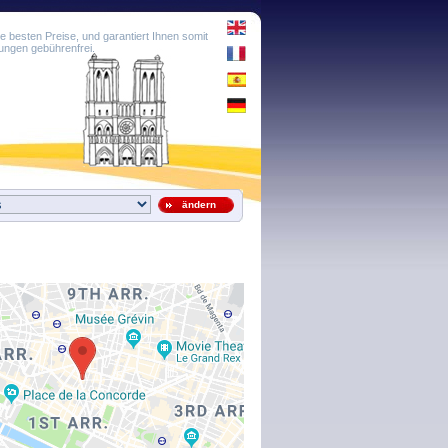
e besten Preise, und garantiert Ihnen somit
ungen gebührenfrei.
ändern