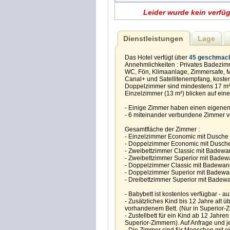
Leider wurde kein verfü
Dienstleistungen
Lage
Das Hotel verfügt über
45 geschmackv
Annehmlichkeiten : Privates Badezi
WC, Fön, Klimaanlage, Zimmersafe, Mi
Canal+ und Satellitenempfang, kosten
Doppelzimmer sind mindestens 17 m² 
Einzelzimmer (13 m²) blicken auf eine
- Einige Zimmer haben einen eigenen 
- 6 miteinander verbundene Zimmer v
Gesamtfläche der Zimmer :
- Einzelzimmer Economic mit Dusche :
- Doppelzimmer Economic mit Dusche
- Zweibettzimmer Classic mit Badewan
- Zweibettzimmer Superior mit Badewa
- Doppelzimmer Classic mit Badewann
- Doppelzimmer Superior mit Badewan
- Dreibettzimmer Superior mit Badewan
- Babybett ist kostenlos verfügbar - a
- Zusätzliches Kind bis 12 Jahre alt ü
vorhandenem Bett. (Nur in Superior-
- Zustellbett für ein Kind ab 12 Jahre
Superior-Zimmern). Auf Anfrage und j