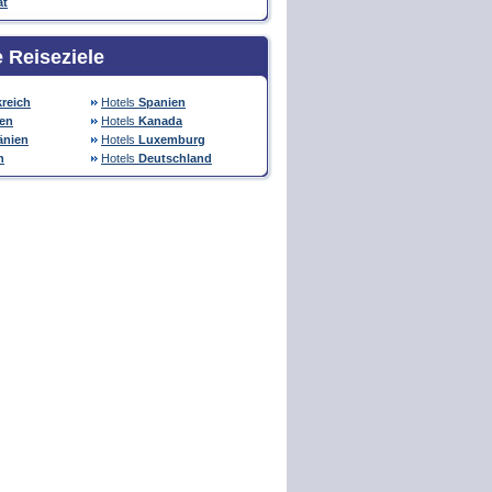
at
e Reiseziele
reich
Hotels
Spanien
ien
Hotels
Kanada
nien
Hotels
Luxemburg
n
Hotels
Deutschland