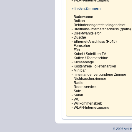
- WLAN-Internetzugang
» In den Zimmern :
- Badewanne
- Balkon
- Behindertengerecht eingerichtet
- Breitband-Internetanschluss (gratis)
- Direktwahltelefon
- Dusche
- Ethernet-Anschluss (RJ45)
- Fernseher
- Fön
- Kabel / Satelliten TV
- Kaffee / Teemaschine
- Klimaanlage
- Kostenfreie Toilettenartikel
- Minibar
- miteinander verbundene Zimmer
- Nichtraucherzimmer
- Radio
- Room service
- Safe
- Salon
- WC
- Willkommenskorb
- WLAN-Internetzugang
© 2026 Atel 