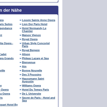
in der Nähe
era
Louvre Sainte Anne Opera
aris Suites
Lion Dor Paris Hotel
ependance
Hotel Normandy Le
Chantier
nt
Maison Vignon
Royal Opera
lia Opera -
Urban Style Concortel
Paris
Royal Bergere
Cadet
Alison
pera Grands
Phileas Lazare et Spa
Bienvenue
Atn
ille
Bonne Nouvelle
Des 3 Poussins
Haussmann Saint
Augustin
me
Williams Opera
e Opera
Hotel Du Temps Paris
na Opera
De L Universite
ris
Secret de Paris - Hotel and
Spa
Appart Hotel By