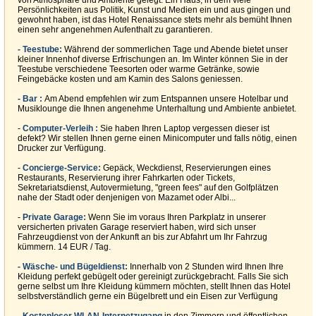
von Atmosphäre und Ambiente gelegt. Ein Haus, in dem viele
Persönlichkeiten aus Politik, Kunst und Medien ein und aus gingen und
gewohnt haben, ist das Hotel Renaissance stets mehr als bemüht Ihnen
einen sehr angenehmen Aufenthalt zu garantieren.
- Teestube:
Während der sommerlichen Tage und Abende bietet unser
kleiner Innenhof diverse Erfrischungen an. Im Winter können Sie in der
Teestube verschiedene Teesorten oder warme Getränke, sowie
Feingebäcke kosten und am Kamin des Salons geniessen.
- Bar :
Am Abend empfehlen wir zum Entspannen unsere Hotelbar und
Musiklounge die Ihnen angenehme Unterhaltung und Ambiente anbietet.
-
Computer-Verleih :
Sie haben Ihren Laptop vergessen dieser ist
defekt? Wir stellen Ihnen gerne einen Minicomputer und falls nötig, einen
Drucker zur Verfügung.
-
Concierge-Service:
Gepäck, Weckdienst, Reservierungen eines
Restaurants, Reservierung ihrer Fahrkarten oder Tickets,
Sekretariatsdienst, Autovermietung, "green fees" auf den Golfplätzen
nahe der Stadt oder denjenigen von Mazamet oder Albi...
-
Private Garage:
Wenn Sie im voraus Ihren Parkplatz in unserer
versicherten privaten Garage reserviert haben, wird sich unser
Fahrzeugdienst von der Ankunft an bis zur Abfahrt um Ihr Fahrzug
kümmern. 14 EUR / Tag.
- Wäsche- und Bügeldienst:
Innerhalb von 2 Stunden wird Ihnen Ihre
Kleidung perfekt gebügelt oder gereinigt zurückgebracht. Falls Sie sich
gerne selbst um Ihre Kleidung kümmern möchten, stellt Ihnen das Hotel
selbstverständlich gerne ein Bügelbrett und ein Eisen zur Verfügung