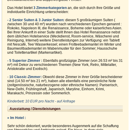
Das Hotel bietet
3 Zimmerkategorien
an, die sich durch Ihre Größe und
individuelle Einrichtung unterscheiden:
- 2 Senior Suiten & 3 Junior Suiten:
diesen 5 großräumigen Suiten (
zwischen 30 und 40 m²) wurden nach verschiedenen Epochen genannt :
Rokoko, Napoleon III, die Renaissance, Boheme oder kaiserliches Asien.
Bei Ihrer Ankunft in einer Suite stellt Ihnen das Hotel Renaissance nebst
dem üblichen Hotelservice (Weckdienst, Room-service, Wäscherei und
Reinigung, Internet) weitere Dienstleistungen zur Verfügung: ein Tablett
mit Nescafé, Tee/ Wasserkessel; einen Frotteebademantel im Winter und
Baumwollbademantel im Wabenmuster für den Sommer; Hausschuhe
und Toilettenartikel (Markenartikel).
- 5 Superior-Zimmer :
Ebenfalls großzügige Zimmer (von 26.53 m² bis 31
m²) mit Dekor zu verschiedenen Themen (New York, Retro, Mittelalter,
Aristokratie und Exotisch).
-
10 Classic-Zimmer
:
Obwohl diese Zimmer in ihrer Größe bescheidener
sind (14.50 m² bis 21 m²), haben alle ebenfalls eine persönliche Note
(zeitgenössische, naturbezogene oder ethnische Namen): Pariserisch,
New-Delhi, Frühlingshaft, Japanisch, Maryline, Einhorn, Krimi,
Marakachi, Prinzessin oder Sommerlich.
Kinderbett: 10 EUR pro Nacht - auf Anfrage
Ausstattung / Dienstleistungen
» Im Hotel :
Sehr schön dekoriert, wurde besonderes Augenmerk auf die Schaffung