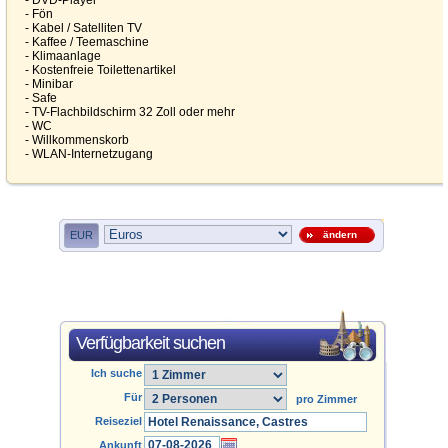
- DVD-Player
- Fön
- Kabel / Satelliten TV
- Kaffee / Teemaschine
- Klimaanlage
- Kostenfreie Toilettenartikel
- Minibar
- Safe
- TV-Flachbildschirm 32 Zoll oder mehr
- WC
- Willkommenskorb
- WLAN-Internetzugang
EUR
ändern
Verfügbarkeit suchen
Ich suche
Für
pro Zimmer
Reiseziel
Ankunft