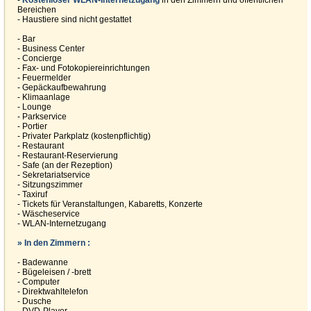
-
Kostenloser WLAN-Internetzugang
in den Zimmern und öffentlichen
Bereichen
- Haustiere sind nicht gestattet
- Bar
- Business Center
- Concierge
- Fax- und Fotokopiereinrichtungen
- Feuermelder
- Gepäckaufbewahrung
- Klimaanlage
- Lounge
- Parkservice
- Portier
- Privater Parkplatz (kostenpflichtig)
- Restaurant
- Restaurant-Reservierung
- Safe (an der Rezeption)
- Sekretariatservice
- Sitzungszimmer
- Taxiruf
- Tickets für Veranstaltungen, Kabaretts, Konzerte
- Wäscheservice
- WLAN-Internetzugang
» In den Zimmern :
- Badewanne
- Bügeleisen / -brett
- Computer
- Direktwahltelefon
- Dusche