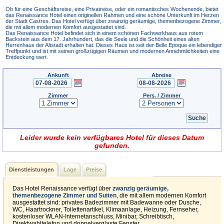
Ob für eine Geschäftsreise, eine Privatreise, oder ein romantisches Wochenende, bietet
das Renaissance Hotel einen originellen Rahmen und eine schöne Unterkunft im Herzen
der Stadt Castres. Das Hotel verfügt über zwanzig geräumige, themenbezogene Zimmer,
die mit allem modernen Komfort ausgestattet sind.
Das Renaissance Hotel befindet sich in einem schönen Fachwerkhaus aus rotem
Backstein aus dem 17. Jahrhundert, das die Seele und die Schönheit eines alten
Herrenhaus der Altstadt erhalten hat. Dieses Haus ist seit der Belle Epoque ein lebendiger
Treffpunkt und ist mit seinen großzügigen Räumen und modernen Annehmlichkeiten eine
Entdeckung wert.
Ankunft
Abreise
Zimmer
Pers. / Zimmer
Leider wurde kein verfügbares Hotel für dieses Datum
gefunden.
Dienstleistungen
Lage
Preise
Das Hotel Renaissance verfügt über
zwanzig geräumige,
themenbezogene Zimmer und Suiten
, die mit allem modernen Komfort
ausgestattet sind: privates Badezimmer mit Badewanne oder Dusche,
WC, Haartrockner, Toilettenartikel, Klimaanlage, Heizung, Fernseher,
kostenloser WLAN-Internetanschluss, Minibar, Schreibtisch,
Direktwahltelefon und doppelverglaste Fenster.