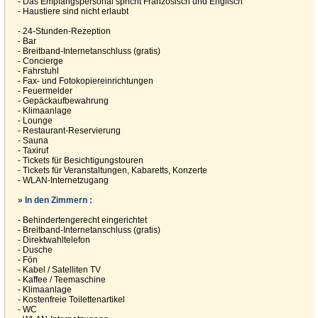
- Das Empfangspersonal spricht Französisch und Englisch
- Haustiere sind nicht erlaubt
- 24-Stunden-Rezeption
- Bar
- Breitband-Internetanschluss (gratis)
- Concierge
- Fahrstuhl
- Fax- und Fotokopiereinrichtungen
- Feuermelder
- Gepäckaufbewahrung
- Klimaanlage
- Lounge
- Restaurant-Reservierung
- Sauna
- Taxiruf
- Tickets für Besichtigungstouren
- Tickets für Veranstaltungen, Kabaretts, Konzerte
- WLAN-Internetzugang
» In den Zimmern :
- Behindertengerecht eingerichtet
- Breitband-Internetanschluss (gratis)
- Direktwahltelefon
- Dusche
- Fön
- Kabel / Satelliten TV
- Kaffee / Teemaschine
- Klimaanlage
- Kostenfreie Toilettenartikel
- WC