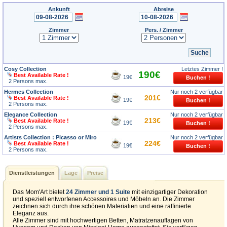
Ankunft
Abreise
Zimmer
Pers. / Zimmer
Cosy Collection
Letztes Zimmer !
190€
Best Available Rate !
19€
2 Persons max.
Hermes Collection
Nur noch 2 verfügbar
201€
Best Available Rate !
19€
2 Persons max.
Elegance Collection
Nur noch 2 verfügbar
213€
Best Available Rate !
19€
2 Persons max.
Artists Collection : Picasso or Miro
Nur noch 2 verfügbar
224€
Best Available Rate !
19€
2 Persons max.
Dienstleistungen
Lage
Preise
Das Mom'Art bietet
24 Zimmer und 1 Suite
mit einzigartiger Dekoration
und speziell entworfenen Accessoires und Möbeln an. Die Zimmer
zeichnen sich durch ihre schönen Materialien und eine raffinierte
Eleganz aus.
Alle Zimmer sind mit hochwertigen Betten, Matratzenauflagen von