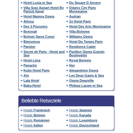
Hotel Luxia et Spa
Du Square D Anvers
Villa Sopi Appart Hotel By
Odalys City Paris
Patrick Hayat
Montmartre
Hotel Marena Opera
Audran
Altona
Ze Hotel Paris
Des 3 Poussins
Hotel Des Arts Montmartre
Boronali
Villa Boheme
Bohem Sacre Coeur
Williams Opera
Bienvenue
Hotel Du Temps Paris
Parister
Residence Cadet
Secret de Paris - Hotel and
Pavillon Opera Grands
Spa
Boulevards
Hotel Lena
Royal Bergere
Panache
Hor
Kube Hotel Paris
Alexandrine Opera
Atn
Les Deux Gares & Spa
Lala Hotel
Opera Deauville
Baba Hotel
Phileas Lazare et Spa
Beliebte Reiseziele
Hotels
Frankreich
Hotels
Spanien
Hotels
Belgien
Hotels
Kanada
Hotels
Rumänien
Hotels
Luxemburg
Hotels
Italien
Hotels
Deutschland