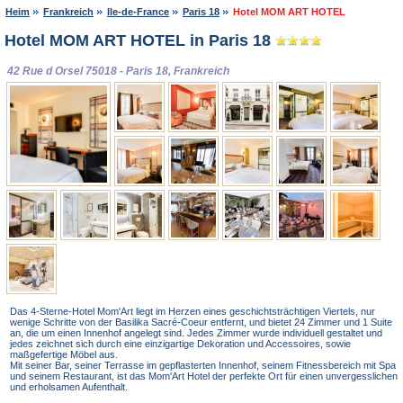
Heim
Frankreich
Ile-de-France
Paris 18
Hotel MOM ART HOTEL
Hotel MOM ART HOTEL in Paris 18
42 Rue d Orsel 75018 - Paris 18, Frankreich
Das 4-Sterne-Hotel Mom'Art liegt im Herzen eines geschichtsträchtigen Viertels, nur
wenige Schritte von der Basilika Sacré-Coeur entfernt, und bietet 24 Zimmer und 1 Suite
an, die um einen Innenhof angelegt sind. Jedes Zimmer wurde individuell gestaltet und
jedes zeichnet sich durch eine einzigartige Dekoration und Accessoires, sowie
maßgefertige Möbel aus.
Mit seiner Bar, seiner Terrasse im gepflasterten Innenhof, seinem Fitnessbereich mit Spa
und seinem Restaurant, ist das Mom'Art Hotel der perfekte Ort für einen unvergesslichen
und erholsamen Aufenthalt.