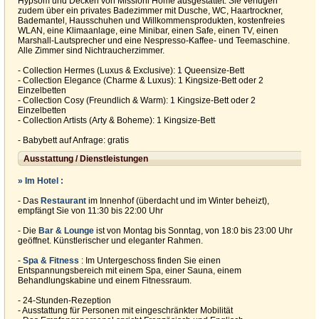
Hypsom und Decken von Missioni Home ausgestattet. Sie verfügen
zudem über ein privates Badezimmer mit Dusche, WC, Haartrockner,
Bademantel, Hausschuhen und Willkommensprodukten, kostenfreies
WLAN, eine Klimaanlage, eine Minibar, einen Safe, einen TV, einen
Marshall-Lautsprecher und eine Nespresso-Kaffee- und Teemaschine.
Alle Zimmer sind Nichtraucherzimmer.
- Collection Hermes (Luxus & Exclusive): 1 Queensize-Bett
- Collection Elegance (Charme & Luxus): 1 Kingsize-Bett oder 2
Einzelbetten
- Collection Cosy (Freundlich & Warm): 1 Kingsize-Bett oder 2
Einzelbetten
- Collection Artists (Arty & Boheme): 1 Kingsize-Bett
- Babybett auf Anfrage: gratis
Ausstattung / Dienstleistungen
» Im Hotel :
- Das
Restaurant
im Innenhof (überdacht und im Winter beheizt),
empfängt Sie von 11:30 bis 22:00 Uhr
- Die
Bar & Lounge
ist von Montag bis Sonntag, von 18:0 bis 23:00 Uhr
geöffnet. Künstlerischer und eleganter Rahmen.
-
Spa & Fitness
: Im Untergeschoss finden Sie einen
Entspannungsbereich mit einem Spa, einer Sauna, einem
Behandlungskabine und einem Fitnessraum.
- 24-Stunden-Rezeption
- Ausstattung für Personen mit eingeschränkter Mobilität