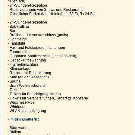
Italienisch)
- 24-Stunden-Rezeption
- Reservierungen von Shows und Restaurants
- Öffentlicher Parkplatz in Hotelnähe : 23 EUR / 24 Std.
- 24-Stunden-Rezeption
- Baby-sitting
- Bar
- Breitband-Internetanschluss (gratis)
- Concierge
- Fahrstuhl
- Fax- und Fotokopiereinrichtungen
- Feuermelder
- Flughafen-Shuttleservice (kostenpflichtig)
- Gepäckaufbewahrung
- Internetanschluss
- Klimaanlage
- Restaurant-Reservierung
- Safe (an der Rezeption)
- Sauna
- Spa / Wellnessbereich
- Taxiruf
- Tickets für Besichtigungstouren
- Tickets für Veranstaltungen, Kabaretts, Konzerte
- Wäscheservice
- Whirlpool
- WLAN-Internetzugang
» In den Zimmern :
- Badewanne
- Balkon