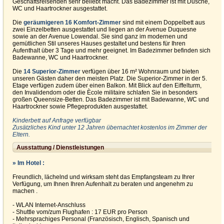
Geschäftsreisenden sehr beliebt macht. Das Badezimmer ist mit Dusche,
WC und Haartrockner ausgestattet.
Die
geräumigeren 16 Komfort-Zimmer
sind mit einem Doppelbett aus
zwei Einzelbetten ausgestattet und liegen an der Avenue Duquesne
sowie an der Avenue Lowendal. Sie sind ganz im modernen und
gemütlichen Stil unseres Hauses gestaltet und bestens für Ihren
Aufenthalt über 3 Tage und mehr geeignet. Im Badezimmer befinden sich
Badewanne, WC und Haartrockner.
Die
14 Superior-Zimmer
verfügen über 16 m² Wohnraum und bieten
unseren Gästen daher den meisten Platz. Die Superior-Zimmer in der 5.
Etage verfügen zudem über einen Balkon. Mit Blick auf den Eiffelturm,
den Invalidendom oder die Ècole militaire schlafen Sie in besonders
großen Queensize-Betten. Das Badezimmer ist mit Badewanne, WC und
Haartrockner sowie Pflegeprodukten ausgestattet.
Kinderbett auf Anfrage verfügbar
Zusätzliches Kind unter 12 Jahren übernachtet kostenlos im Zimmer der
Eltern.
Ausstattung / Dienstleistungen
» Im Hotel :
Freundlich, lächelnd und wirksam steht das Empfangsteam zu Ihrer
Verfügung, um Ihnen Ihren Aufenhalt zu beraten und angenehm zu
machen .
- WLAN Internet-Anschluss
- Shuttle vom/zum Flughafen : 17 EUR pro Person
- Mehrsprachiges Personal (Französisch, Englisch, Spanisch und