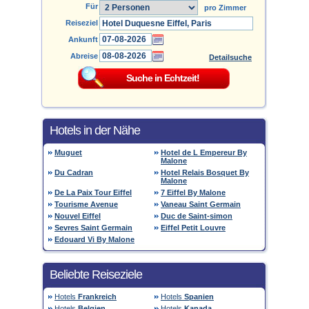
Für
pro Zimmer
Reiseziel
Ankunft
Abreise
Detailsuche
Hotels in der Nähe
Muguet
Hotel de L Empereur By
Malone
Du Cadran
Hotel Relais Bosquet By
Malone
De La Paix Tour Eiffel
7 Eiffel By Malone
Tourisme Avenue
Vaneau Saint Germain
Nouvel Eiffel
Duc de Saint-simon
Sevres Saint Germain
Eiffel Petit Louvre
Edouard Vi By Malone
Beliebte Reiseziele
Hotels
Frankreich
Hotels
Spanien
Hotels
Belgien
Hotels
Kanada