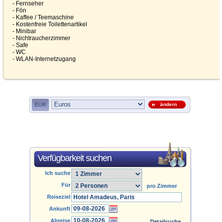
- Fernseher
- Fön
- Kaffee / Teemaschine
- Kostenfreie Toilettenartikel
- Minibar
- Nichtraucherzimmer
- Safe
- WC
- WLAN-Internetzugang
EUR
ändern
Verfügbarkeit suchen
Ich suche
Für
pro Zimmer
Reiseziel
Ankunft
Abreise
Detailsuche