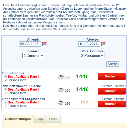
Das Hotel Amadeus liegt in einer ruhigen und angenehmen Gegend von Paris, im 12.
Arrondissement, zwischen dem Bahnhof «Gare de Lyon» und der Metro-Station «Nation».
Alle Zimmer verfügen über kostenlosen WLAN-Internetzugang. Das Hotel bietet
schallisolierte Zimmer mit Flachbildfernseher, Telefon, Minibar und privatem Badezimmer
mit kostenlosen Toilettenartikeln. Das Hotel hat keine behindertengerechten Zimmer. Ein
Frühstücksbuffet wird jeden Morgen serviert.
Das Hotel verfügt über eine gemütliche Lounge, Safe und Computer mit Internetzugang in
den öffentlichen Bereichen und eine 24-Stunden-Rezeption.
Ankunft
Abreise
Zimmer
Pers. / Zimmer
Doppelzimmer
144€
Best Available Rate !
12€
2 Persons max.
Zweibettzimmer - Dusche
Letztes Zimmer !
144€
Best Available Rate !
12€
2 Persons max.
Doppelzimmer Erdgeschoss
Letztes Zimmer !
156€
Best Available Rate !
12€
2 Persons max.
Dienstleistungen
Lage
Preise