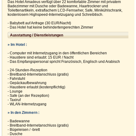
Das Hotel Amadeus verfügt über 22 komfortable Zimmer mit privatem
Badezimmer mit Dusche oder Badewanne, Haartrockner und
Toilettenartikeln, extraflachem LCD-Fernseher, Safe, Minikühlschrank,
kostenlosem Highspeed-Internetzugang und Schreibtisch.
- Babybett auf Anfrage (30 EUR/Nacht)
- Das Hotel hat keine behindertengerechten Zimmer
Ausstattung / Dienstleistungen
» Im Hotel :
- Computer mit Internetzugang in den öffentlichen Bereichen
- Haustiere sind erlaubt: 15 EUR / Nacht
- Das Empfangspersonal spricht Französisch, Englisch und Arabisch
- 24-Stunden-Rezeption
- Breitband-Internetanschluss (gratis)
- Fahrstuhl
- Gepäckaufbewahrung
- Haustiere erlaubt (kostenpflichtig)
- Lounge
- Safe (an der Rezeption)
- Taxiruf
- WLAN-Internetzugang
» In den Zimmern :
- Badewanne
- Breitband-Internetanschluss (gratis)
- Bügeleisen / -brett
- Dusche