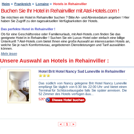
Heim
Frankreich
Lorraine
Hotels in Rehainviller
Buchen Sie Ihr Hotel in Rehainviller mit Atel-Hotels.com !
Sie möchten ein Hotel in Rehainviller buchen ? Bitte An- und Abreisedatum angeben ! Hier
haben Sie Zugriff zu den tagesaktuellen Verfügbarkeiten der Hotels.
Das perfekte Hotel in Rehainviller !
Ob für eine Geschäftsreise oder Familienurlaub, mit Atel-Hotels.com finden Sie das
geeignete Hotel in in Rehainviller ! Suchen Sie ein Luxus-Hotel oder einfach eine billige
Unterkunft ? Atel-Hotels.com bietet Ihnen eine große Auswahl an interessanten Hotels an,
welche Sie je nach Komfortniveau, angebotenen Dienstleistungen und Tarif auswählen
können.
Mehr lesen
Unsere Auswahl an Hotels in Rehainviller :
Hotel Brit Hotel Nancy Sud Luneville in Rehainviller
Das südlich von Nancy gelegene Brit Hotel Nancy Luneville
empfängt Sie täglich von 6:30 bis 22:00 Uhr und bietet einen
Terminal für Schlüsselausgabe falls Sie später anreisen. Die
52 Zimmer des Hotels verfügen &uu...
52€*
<
1
>