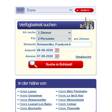
EUR
ändern
Verfügbarkeit suchen
Ich suche
Für
pro Zimmer
Reiseziel
Ankunft
Abreise
Detailsuche
In der Nähe von
Hotels
Laxou
Hotels
Metz Flughafen
Hotels
Gerardmer
Hotels
Le Val D Ajol
Hotels
Reipertswiller
Hotels
Wintzenheim
Hotels
Luxeuil Les Bains
Hotels
Colmar
Hotels
Bischwihr
Hotels
Thionville