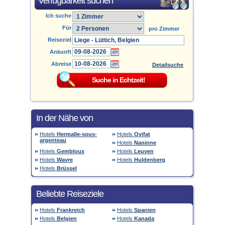
Verfügbarkeit suchen
Ich suche
Für
pro Zimmer
Reiseziel
Ankunft
Abreise
Detailsuche
In der Nähe von
Hotels
Hermalle-sous-
Hotels
Ovifat
argenteau
Hotels
Naninne
Hotels
Gembloux
Hotels
Leuven
Hotels
Wavre
Hotels
Huldenberg
Hotels
Brüssel
Beliebte Reiseziele
Hotels
Frankreich
Hotels
Spanien
Hotels
Belgien
Hotels
Kanada