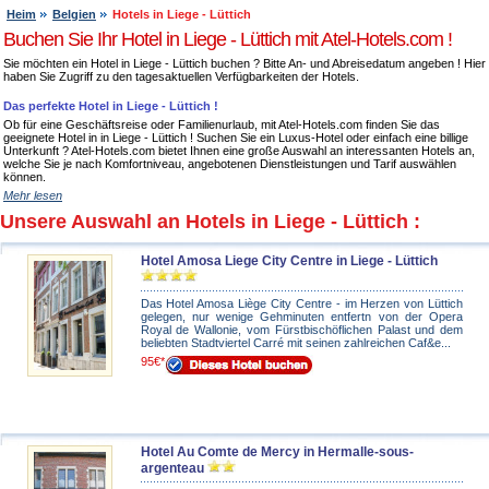
Heim
Belgien
Hotels in Liege - Lüttich
Buchen Sie Ihr Hotel in Liege - Lüttich mit Atel-Hotels.com !
Sie möchten ein Hotel in Liege - Lüttich buchen ? Bitte An- und Abreisedatum angeben ! Hier
haben Sie Zugriff zu den tagesaktuellen Verfügbarkeiten der Hotels.
Das perfekte Hotel in Liege - Lüttich !
Ob für eine Geschäftsreise oder Familienurlaub, mit Atel-Hotels.com finden Sie das
geeignete Hotel in in Liege - Lüttich ! Suchen Sie ein Luxus-Hotel oder einfach eine billige
Unterkunft ? Atel-Hotels.com bietet Ihnen eine große Auswahl an interessanten Hotels an,
welche Sie je nach Komfortniveau, angebotenen Dienstleistungen und Tarif auswählen
können.
Mehr lesen
Unsere Auswahl an Hotels in Liege - Lüttich :
Hotel Amosa Liege City Centre in Liege - Lüttich
Das Hotel Amosa Liège City Centre - im Herzen von Lüttich
gelegen, nur wenige Gehminuten entfertn von der Opera
Royal de Wallonie, vom Fürstbischöflichen Palast und dem
beliebten Stadtviertel Carré mit seinen zahlreichen Caf&e...
95€*
Hotel Au Comte de Mercy in Hermalle-sous-
argenteau