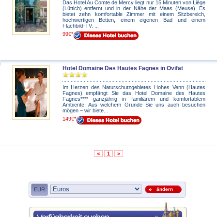
Das Hotel Au Comte de Mercy liegt nur 15 Minuten von Liège
(Lüttich) entfernt und in der Nähe der Maas (Meuse). Es
bietet zehn komfortable Zimmer mit einem Sitzbereich,
hochwertigen Betten, einem eigenen Bad und einem
Flachbild-TV. ...
99€*
Hotel Domaine Des Hautes Fagnes in Ovifat
Im Herzen des Naturschutzgebietes Hohes Venn (Hautes
Fagnes) empfängt Sie das Hotel Domaine des Hautes
Fagnes**** ganzjährig in familiärem und komfortablem
Ambiente. Aus welchem Grunde Sie uns auch besuchen
mögen – wir biete...
149€*
<
1
>
EUR
ändern