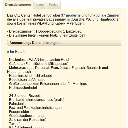
Dienstleistungen
Lage
Preise
Das City Center Hotel verfügt über
37 moderne und funktionale Zimmer,
die alle über ein privates Badezimmer mit Dusche, WC und Haartrockner,
sowie kostenfreies WLAN und Kabel-TV verfügen.
- Dreibettzimmer : 1 Doppelbett und 1 Einzelbett
- Die Zimmer bieten keinen Platz für ein Zustellbett
Ausstattung / Dienstleistungen
» Im Hotel :
- Kostenloses WLAN im gesamten Hotel
- Cafeteria (Frühstück und Mittagessen)
- Mehrsprachiges Personal: Französisch, Englisch, Spanisch und
Niederländisch
- Haustiere sind nicht erlaubt
- Bügeleisen auf Anfrage
- Große Lounge zum Entspannen oder für Meetings
- Nichtraucherhotel
- 24-Stunden-Rezeption
- Breitband-Internetanschluss (gratis)
- Fahrstuhl
- Fax- und Fotokopiereinrichtungen
- Feuermelder
- Gepäckaufbewahrung
- Safe (an der Rezeption)
- Taxiruf
- WLAN-Internetzugang