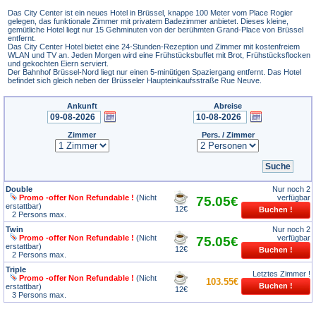
Das City Center ist ein neues Hotel in Brüssel, knappe 100 Meter vom Place Rogier
gelegen, das funktionale Zimmer mit privatem Badezimmer anbietet. Dieses kleine,
gemütliche Hotel liegt nur 15 Gehminuten von der berühmten Grand-Place von Brüssel
entfernt.
Das City Center Hotel bietet eine 24-Stunden-Rezeption und Zimmer mit kostenfreiem
WLAN und TV an. Jeden Morgen wird eine Frühstücksbuffet mit Brot, Frühstücksflocken
und gekochten Eiern serviert.
Der Bahnhof Brüssel-Nord liegt nur einen 5-minütigen Spaziergang entfernt. Das Hotel
befindet sich gleich neben der Brüsseler Haupteinkaufsstraße Rue Neuve.
Ankunft
Abreise
Zimmer
Pers. / Zimmer
Double
Nur noch 2
Promo -offer Non Refundable !
(Nicht
verfügbar
75.05€
erstattbar)
12€
2 Persons max.
Twin
Nur noch 2
Promo -offer Non Refundable !
(Nicht
verfügbar
75.05€
erstattbar)
12€
2 Persons max.
Triple
Letztes Zimmer !
Promo -offer Non Refundable !
(Nicht
103.55€
erstattbar)
12€
3 Persons max.